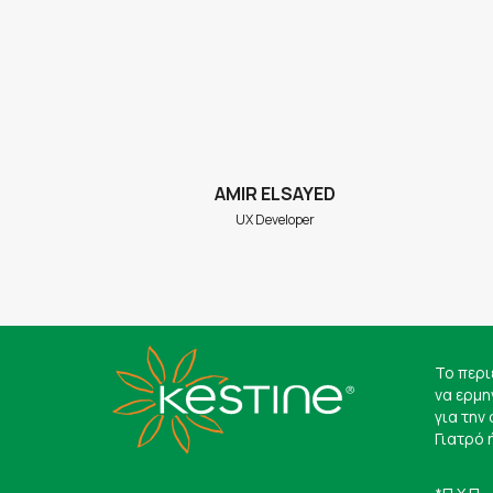
IM
AMIR ELSAYED
er
UX Developer
Το περι
να ερμη
για την
Γιατρό 