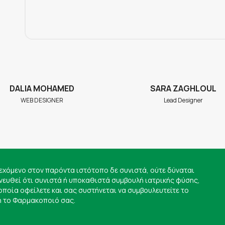
DALIA MOHAMED
SARA ZAGHLOUL
WEB DESIGNER
Lead Designer
εχόμενο στον παρόντα ιστότοπο δε συνιστά, ούτε δύναται
νευθεί ότι συνιστά ή υποκαθιστά συμβουλή ιατρικής φύσης,
 οποία οφείλετε και σας συστήνεται να συμβουλευτείτε το
ή το Φαρμακοποιό σας.