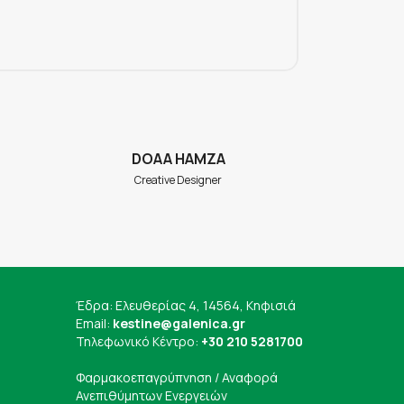
DOAA HAMZA
A
Creative Designer
W
Έδρα: Ελευθερίας 4, 14564, Κηφισιά
Email:
kestine@galenica.gr
Τηλεφωνικό Κέντρο:
+30 210 5281700
Φαρμακοεπαγρύπνηση / Αναφορά
Ανεπιθύμητων Ενεργειών