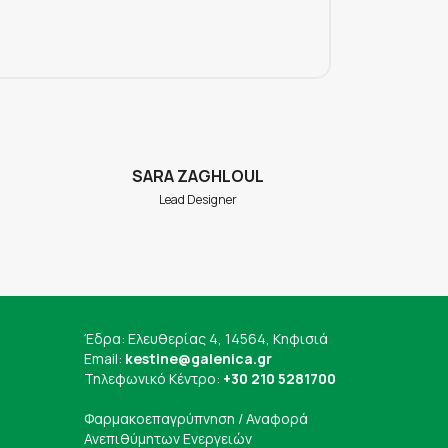
SARA ZAGHLOUL
DAL
Lead Designer
W
Έδρα: Ελευθερίας 4, 14564, Κηφισιά
Email:
kestine@galenica.gr
Τηλεφωνικό Κέντρο:
+30 210 5281700
Φαρμακοεπαγρύπνηση / Αναφορά
Ανεπιθύμητων Ενεργειών