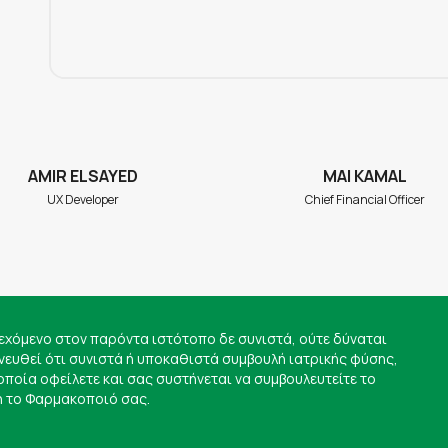
AMIR ELSAYED
MAI KAMAL
UX Developer
Chief Financial Officer
εχόμενο στον παρόντα ιστότοπο δε συνιστά, ούτε δύναται
νευθεί ότι συνιστά ή υποκαθιστά συμβουλή ιατρικής φύσης,
 οποία οφείλετε και σας συστήνεται να συμβουλευτείτε το
ή το Φαρμακοποιό σας.