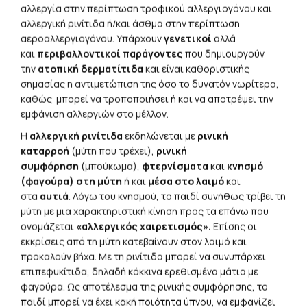
αλλεργική ρινίτιδα ή/και άσθμα στην περίπτωση
αεροαλλεργιογόνου. Υπάρχουν
γενετικοί
αλλά
και
περιβαλλοντικοί παράγοντες
που δημιουργούν
την
ατοπική δερματίτιδα
και είναι καθοριστικής
σημασίας η αντιμετώπιση της όσο το δυνατόν νωρίτερα,
καθώς μπορεί να τροποποιήσει ή και να αποτρέψει την
εμφάνιση αλλεργιών στο μέλλον.
Η
αλλεργική ρινίτιδα
εκδηλώνεται με
ρινική
καταρροή
(μύτη που τρέχει),
ρινική
συμφόρηση
(μπούκωμα),
φτερνίσματα
και
κνησμό
(φαγούρα) στη μύτη
ή και
μέσα στο λαιμό
και
στα
αυτιά
. Λόγω του κνησμού, το παιδί συνήθως τρίβει τη
μύτη με μια χαρακτηριστική κίνηση προς τα επάνω που
ονομάζεται
«αλλεργικός χαιρετισμός».
Επίσης οι
εκκρίσεις από τη μύτη κατεβαίνουν στον λαιμό και
προκαλούν βήχα. Με τη ρινίτιδα μπορεί να συνυπάρχει
επιπεφυκίτιδα, δηλαδή κόκκινα ερεθισμένα μάτια με
φαγούρα. Ως αποτέλεσμα της ρινικής συμφόρησης, το
παιδί μπορεί να έχει κακή ποιότητα ύπνου, να εμφανίζει
μαύρους κύκλους κάτω από τα μάτια, να αναπνέει από το