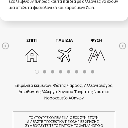
μια απόλυτα φυσιολογική και χαρούμενη ζωή.
ΙΣΜΟΣ
ΣΠΙΤΙ
ΤΑΞΙΔΙΑ
ΦΥΣΗ
ΤΡ
Pr
Ne
ev
xt
io
us
Επιμέλεια κειμένων: Φώτης Ψαρρός, Αλλεργιολόγος,
Διευθυντής Αλλεργιολογικού Τμήματος Ναυτικό
Νοσοκομείο Αθηνών
ΤΟ ΥΠΟΥΡΓΕΙΟ ΥΓΕΙΑΣ ΚΑΙ Ο ΕΟΦ ΣΥΝΙΣΤΟΥΝ:
ΔΙΑΒΑΣΤΕ ΠΡΟΣΕΚΤΙΚΑ ΤΙΣ ΟΔΗΓΙΕΣ ΧΡΗΣΗΣ –
ΣΥΜΒΟΥΛΕΥΤΕΙΤΕ ΤΟ ΓΙΑΤΡΟ Ή ΤΟ ΦΑΡΜΑΚΟΠΟΙΟ