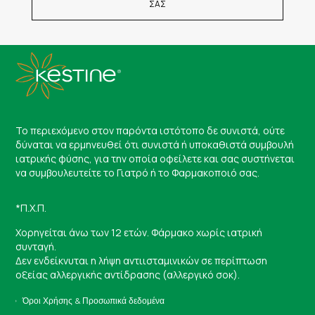
ΣΑΣ
Το περιεχόμενο στον παρόντα ιστότοπο δε συνιστά, ούτε
δύναται να ερμηνευθεί ότι συνιστά ή υποκαθιστά συμβουλή
ιατρικής φύσης, για την οποία οφείλετε και σας συστήνεται
να συμβουλευτείτε το Γιατρό ή το Φαρμακοποιό σας.
*Π.Χ.Π.
Χορηγείται άνω των 12 ετών. Φάρμακο χωρίς ιατρική
συνταγή.
Δεν ενδείκνυται η λήψη αντιισταμινικών σε περίπτωση
οξείας αλλεργικής αντίδρασης (αλλεργικό σοκ).
Όροι Χρήσης & Προσωπικά δεδομένα