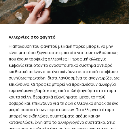
Αλλεργίες στο φαγητό
Η απόλαυση του φαγητού με καλή παρέα μπορεί να μην
είναι μια τόσο ξέγνοιαστη εμπειρία για τους ανθρώπους
που έχουν τροφικές αλλεργίες. Η τροφική αλλεργία
εμφανίζεται όταν το ανοσοποιητικό σύστημα αντιδρά
επιθετικά απέναντι σε ένα ακίνδυνο συστατικό τροφίμου,
συνήθως πρωτεΐνη, διότι λανθασμένα το αναγνωρίζει ως
επικίνδυνο. Οι τροφές μπορεί να προκαλέσουν αλλεργία
κυμαινόμενης βαρύτητας, από απλή φαγούρα στο στόμα
και τα χείλη, δερματικά εξανθήματα, μέχρι το πολύ
σοβαρό και επικίνδυνο για τη ζωή αλλεργικό shock σε ένα
μικρό ποσοστό των περιπτώσεων. Το αλλεργικό άτομο
μπορεί να εκδηλώσει συμπτώματα ακόμα και αν
καταναλώσει ίχνη από το αλλεργιογόνο συστατικό. Στις
μέρες μας, η πολιτεία έχει ορίσει κανόνες σχετικά με την
παροχή πληροφοριών για αλλεργιογόνα συστατικά στα
τρόφιμα που προσφέρονται. Έτσι ο καταναλωτής πρέπει