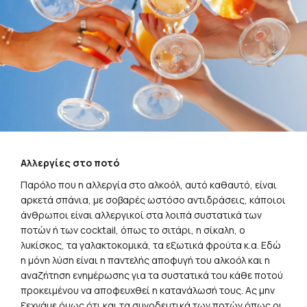
Αλλεργίες στο ποτό
Παρόλο που η αλλεργία στο αλκοόλ, αυτό καθαυτό, είναι
αρκετά σπάνια, με σοβαρές ωστόσο αντιδράσεις, κάποιοι
άνθρωποι είναι αλλεργικοί στα λοιπά συστατικά των
ποτών ή των cocktail, όπως το σιτάρι, η σίκαλη, ο
λυκίσκος, τα γαλακτοκομικά, τα εξωτικά φρούτα κ.α. Εδώ
η μόνη λύση είναι η παντελής αποφυγή του αλκοόλ και η
αναζήτηση ενημέρωσης για τα συστατικά του κάθε ποτού
προκειμένου να αποφευχθεί η κατανάλωσή τους. Ας μην
ξεχνάμε όμως ότι και τα συνοδευτικά των ποτών όπως οι
ξηροί καρποί ή τα αποξηραμένα φρούτα που μπορούν και
αυτά με τη σειρά τους να προκαλέσουν προβλήματα σε