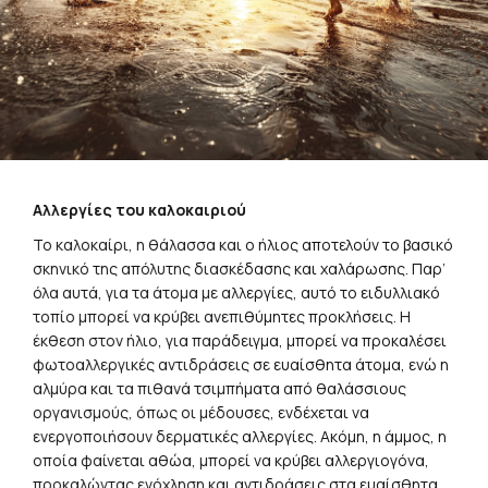
Αλλεργίες του καλοκαιριού
Το καλοκαίρι, η θάλασσα και ο ήλιος αποτελούν το βασικό
σκηνικό της απόλυτης διασκέδασης και χαλάρωσης. Παρ’
όλα αυτά, για τα άτομα με αλλεργίες, αυτό το ειδυλλιακό
τοπίο μπορεί να κρύβει ανεπιθύμητες προκλήσεις. Η
έκθεση στον ήλιο, για παράδειγμα, μπορεί να προκαλέσει
φωτοαλλεργικές αντιδράσεις σε ευαίσθητα άτομα, ενώ η
αλμύρα και τα πιθανά τσιμπήματα από θαλάσσιους
οργανισμούς, όπως οι μέδουσες, ενδέχεται να
ενεργοποιήσουν δερματικές αλλεργίες. Ακόμη, η άμμος, η
οποία φαίνεται αθώα, μπορεί να κρύβει αλλεργιογόνα,
προκαλώντας ενόχληση και αντιδράσεις στα ευαίσθητα
άτομα. Τέλος, η άμεση επαφή του δέρματος με τις
θαλάσσιες ξαπλώστρες και με τις πετσέτες θαλάσσης