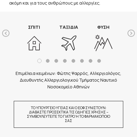
ΙΣΜΟΣ
ΣΠΙΤΙ
ΤΑΞΙΔΙΑ
ΦΥΣΗ
ΤΡ
Pr
Ne
ev
xt
io
us
Επιμέλεια κειμένων: Φώτης Ψαρρός, Αλλεργιολόγος,
Διευθυντής Αλλεργιολογικού Τμήματος Ναυτικό
Νοσοκομείο Αθηνών
ΤΟ ΥΠΟΥΡΓΕΙΟ ΥΓΕΙΑΣ ΚΑΙ Ο ΕΟΦ ΣΥΝΙΣΤΟΥΝ:
ΔΙΑΒΑΣΤΕ ΠΡΟΣΕΚΤΙΚΑ ΤΙΣ ΟΔΗΓΙΕΣ ΧΡΗΣΗΣ –
ΣΥΜΒΟΥΛΕΥΤΕΙΤΕ ΤΟ ΓΙΑΤΡΟ Ή ΤΟ ΦΑΡΜΑΚΟΠΟΙΟ
ΣΑΣ