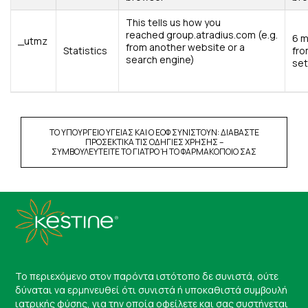
This tells us how you
reached group.atradius.com (e.g.
6 
_utmz
from another website or a
Statistics
fr
search engine)
se
ΤΟ ΥΠΟΥΡΓΕΙΟ ΥΓΕΙΑΣ ΚΑΙ Ο ΕΟΦ ΣΥΝΙΣΤΟΥΝ: ΔΙΑΒΑΣΤΕ
ΠΡΟΣΕΚΤΙΚΑ ΤΙΣ ΟΔΗΓΙΕΣ ΧΡΗΣΗΣ –
ΣΥΜΒΟΥΛΕΥΤΕΙΤΕ ΤΟ ΓΙΑΤΡΟ Ή ΤΟ ΦΑΡΜΑΚΟΠΟΙΟ ΣΑΣ
Το περιεχόμενο στον παρόντα ιστότοπο δε συνιστά, ούτε
δύναται να ερμηνευθεί ότι συνιστά ή υποκαθιστά συμβουλή
ιατρικής φύσης, για την οποία οφείλετε και σας συστήνεται