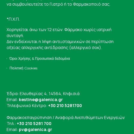
να συμβουλευτείτε το Γιατρό ή το Φαρμακοποιό σας.
*Π.Χ.Π.
Χορηγείται άνω των 12 ετών. Φάρμακο χωρίς ιατρική
συνταγή.
Δεν ενδείκνυται η λήψη αντιισταμινικών σε περίπτωση
οξείας αλλεργικής αντίδρασης (αλλεργικό σοκ).
Όροι Χρήσης & Προσωπικά δεδομένα
Πολιτική Cookies
Έδρα: Ελευθερίας 4, 14564, Κηφισιά
Email:
kestine@galenica.gr
Τηλεφωνικό Κέντρο:
+30 210 5281700
Φαρμακοεπαγρύπνηση / Αναφορά Ανεπιθύμητων Ενεργειών
Τηλ.:
+30 210 5281 700
Email:
pv@galenica.gr