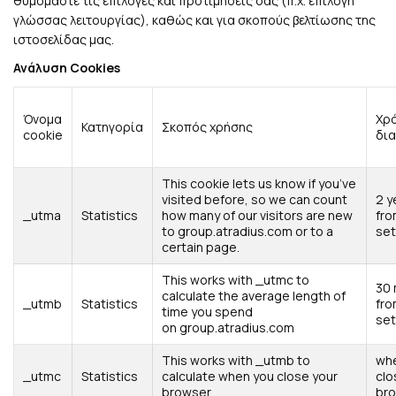
θυμόμαστε τις επιλογές και προτιμήσεις σας (π.χ. επιλογή
γλώσσας λειτουργίας), καθώς και για σκοπούς βελτίωσης της
ιστοσελίδας μας.
Ανάλυση Cookies
Όνομα
Χρ
Κατηγορία
Σκοπός χρήσης
cookie
δι
This cookie lets us know if you’ve
visited before, so we can count
2 y
_utma
Statistics
how many of our visitors are new
fr
to group.atradius.com or to a
se
certain page.
This works with _utmc to
30 
calculate the average length of
_utmb
Statistics
fr
time you spend
se
on group.atradius.com
This works with _utmb to
wh
_utmc
Statistics
calculate when you close your
clo
browser
br